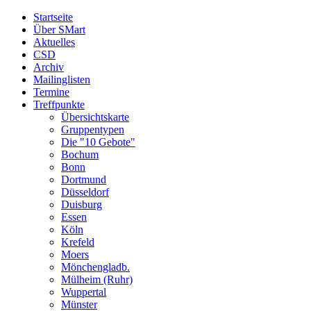
Startseite
Über SMart
Aktuelles
CSD
Archiv
Mailinglisten
Termine
Treffpunkte
Übersichtskarte
Gruppentypen
Die "10 Gebote"
Bochum
Bonn
Dortmund
Düsseldorf
Duisburg
Essen
Köln
Krefeld
Moers
Mönchengladb.
Mülheim (Ruhr)
Wuppertal
Münster