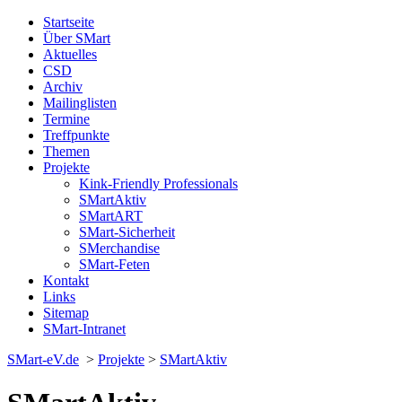
Startseite
Über SMart
Aktuelles
CSD
Archiv
Mailinglisten
Termine
Treffpunkte
Themen
Projekte
Kink-Friendly Professionals
SMartAktiv
SMartART
SMart-Sicherheit
SMerchandise
SMart-Feten
Kontakt
Links
Sitemap
SMart-Intranet
SMart-eV.de
>
Projekte
>
SMartAktiv