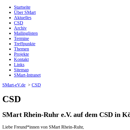
Startseite
Über SMart
Aktuelles
CSD
Archiv
Mailinglisten
Termine
Treffpunkte
Themen
Projekte
Kontakt
Links
Sitemap
SMart-Intranet
SMart-eV.de
>
CSD
CSD
SMart Rhein-Ruhr e.V. auf dem CSD in Köl
Liebe Freund*innen von SMart Rhein-Ruhr,